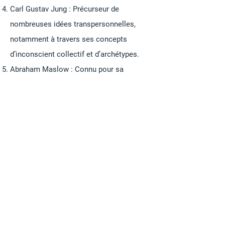
Carl Gustav Jung : Précurseur de
nombreuses idées transpersonnelles,
notamment à travers ses concepts
d’inconscient collectif et d’archétypes.
Abraham Maslow : Connu pour sa
pyramide des besoins, il a exploré la
réalisation de soi comme une dimension
spirituelle.
Roberto Assagioli : Créateur de la
psychosynthèse, il intègre psyché et
spirituel dans une approche holistique.